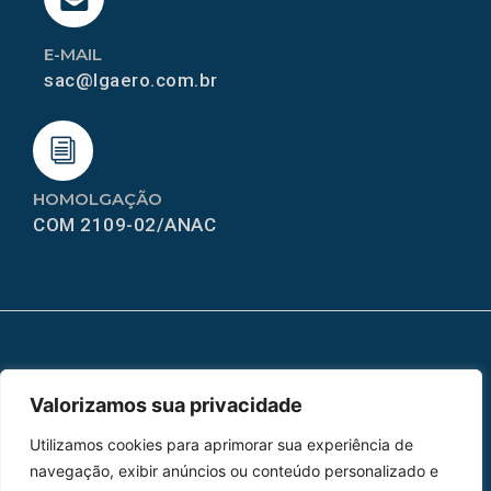
E-MAIL
sac@lgaero.com.br
HOMOLGAÇÃO
COM 2109-02/ANAC
MAPA DO SITE
Valorizamos sua privacidade
Home
Sobre Nós
Utilizamos cookies para aprimorar sua experiência de
Peças
navegação, exibir anúncios ou conteúdo personalizado e