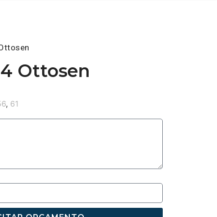
Ottosen
4 Ottosen
56
,
61