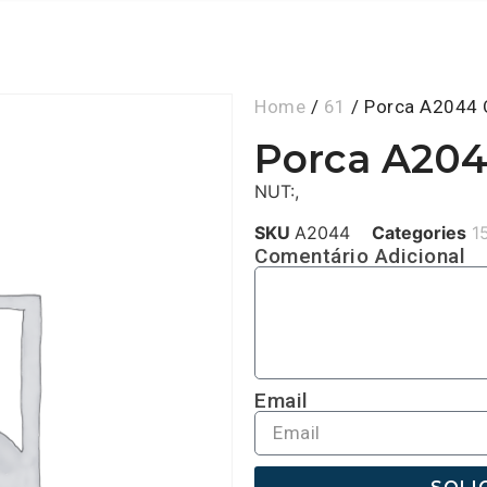
Home
/
61
/ Porca A2044 
Porca A204
NUT:,
SKU
A2044
Categories
1
Comentário Adicional
Email