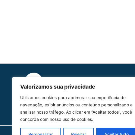
Valorizamos sua privacidade
HOMOLGAÇÃO
Utilizamos cookies para aprimorar sua experiência de
COM 2109-02/ANAC
navegação, exibir anúncios ou conteúdo personalizado e
analisar nosso tráfego. Ao clicar em “Aceitar todos”, você
concorda com nosso uso de cookies.
Personalizar
Rejeitar
Aceitar tudo