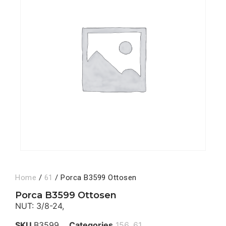
Home
/
61
/ Porca B3599 Ottosen
Porca B3599 Ottosen
NUT: 3/8-24,
SKU
B3599
Categories
156
,
61