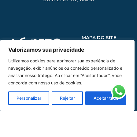
MAPA DO SITE
Home
Sobre Nós
Valorizamos sua privacidade
Utilizamos cookies para aprimorar sua experiência de
Peças
navegação, exibir anúncios ou conteúdo personalizado e
analisar nosso tráfego. Ao clicar em “Aceitar todos”, você
Catálogo de Aplicações
concorda com nosso uso de cookies.
Oficina de Mangueiras
Personalizar
Rejeitar
Aceitar tudo
Contato
REDES SOCIAIS
CERTIFICADO DE
HOMOLOGAÇÃO