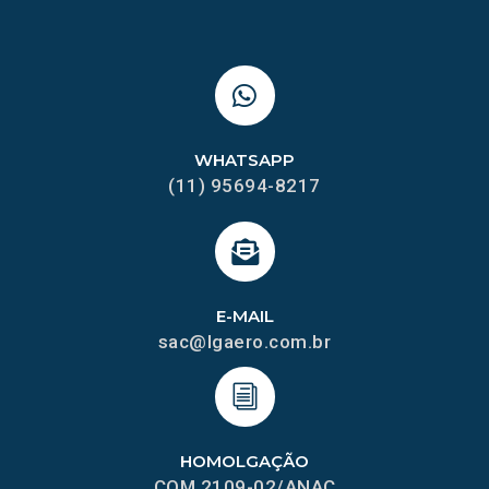
WHATSAPP
(11) 95694-8217
E-MAIL
sac@lgaero.com.br
HOMOLGAÇÃO
COM 2109-02/ANAC