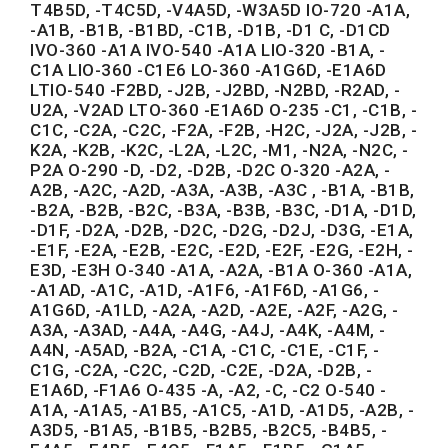
T4B5D, -T4C5D, -V4A5D, -W3A5D IO-720 -A1A,
-A1B, -B1B, -B1BD, -C1B, -D1B, -D1 C, -D1CD
IVO-360 -A1A IVO-540 -A1A LIO-320 -B1A, -
C1A LIO-360 -C1E6 LO-360 -A1G6D, -E1A6D
LTIO-540 -F2BD, -J2B, -J2BD, -N2BD, -R2AD, -
U2A, -V2AD LTO-360 -E1A6D O-235 -C1, -C1B, -
C1C, -C2A, -C2C, -F2A, -F2B, -H2C, -J2A, -J2B, -
K2A, -K2B, -K2C, -L2A, -L2C, -M1, -N2A, -N2C, -
P2A O-290 -D, -D2, -D2B, -D2C O-320 -A2A, -
A2B, -A2C, -A2D, -A3A, -A3B, -A3C , -B1A, -B1B,
-B2A, -B2B, -B2C, -B3A, -B3B, -B3C, -D1A, -D1D,
-D1F, -D2A, -D2B, -D2C, -D2G, -D2J, -D3G, -E1A,
-E1F, -E2A, -E2B, -E2C, -E2D, -E2F, -E2G, -E2H, -
E3D, -E3H O-340 -A1A, -A2A, -B1A O-360 -A1A,
-A1AD, -A1C, -A1D, -A1F6, -A1F6D, -A1G6, -
A1G6D, -A1LD, -A2A, -A2D, -A2E, -A2F, -A2G, -
A3A, -A3AD, -A4A, -A4G, -A4J, -A4K, -A4M, -
A4N, -A5AD, -B2A, -C1A, -C1C, -C1E, -C1F, -
C1G, -C2A, -C2C, -C2D, -C2E, -D2A, -D2B, -
E1A6D, -F1A6 O-435 -A, -A2, -C, -C2 O-540 -
A1A, -A1A5, -A1B5, -A1C5, -A1D, -A1D5, -A2B, -
A3D5, -B1A5, -B1B5, -B2B5, -B2C5, -B4B5, -