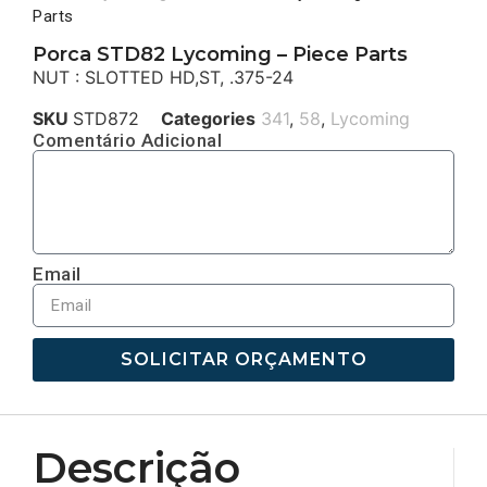
Parts
Porca STD82 Lycoming – Piece Parts
NUT : SLOTTED HD,ST, .375-24
SKU
STD872
Categories
341
,
58
,
Lycoming
Comentário Adicional
Email
SOLICITAR ORÇAMENTO
Descrição