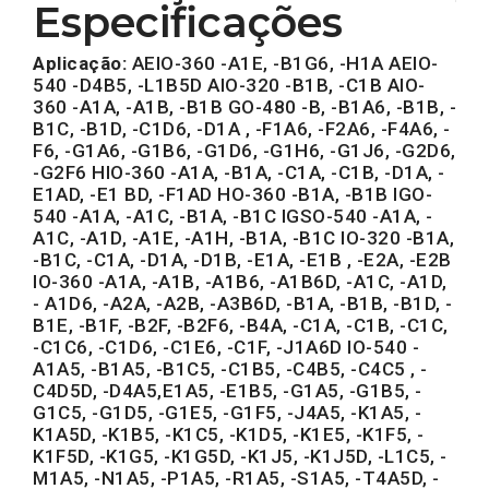
Especificações
Aplicação:
AEIO-360 -A1E, -B1G6, -H1A AEIO-
540 -D4B5, -L1B5D AIO-320 -B1B, -C1B AIO-
360 -A1A, -A1B, -B1B GO-480 -B, -B1A6, -B1B, -
B1C, -B1D, -C1D6, -D1A , -F1A6, -F2A6, -F4A6, -
F6, -G1A6, -G1B6, -G1D6, -G1H6, -G1J6, -G2D6,
-G2F6 HIO-360 -A1A, -B1A, -C1A, -C1B, -D1A, -
E1AD, -E1 BD, -F1AD HO-360 -B1A, -B1B IGO-
540 -A1A, -A1C, -B1A, -B1C IGSO-540 -A1A, -
A1C, -A1D, -A1E, -A1H, -B1A, -B1C IO-320 -B1A,
-B1C, -C1A, -D1A, -D1B, -E1A, -E1B , -E2A, -E2B
IO-360 -A1A, -A1B, -A1B6, -A1B6D, -A1C, -A1D,
- A1D6, -A2A, -A2B, -A3B6D, -B1A, -B1B, -B1D, -
B1E, -B1F, -B2F, -B2F6, -B4A, -C1A, -C1B, -C1C,
-C1C6, -C1D6, -C1E6, -C1F, -J1A6D IO-540 -
A1A5, -B1A5, -B1C5, -C1B5, -C4B5, -C4C5 , -
C4D5D, -D4A5,E1A5, -E1B5, -G1A5, -G1B5, -
G1C5, -G1D5, -G1E5, -G1F5, -J4A5, -K1A5, -
K1A5D, -K1B5, -K1C5, -K1D5, -K1E5, -K1F5, -
K1F5D, -K1G5, -K1G5D, -K1J5, -K1J5D, -L1C5, -
M1A5, -N1A5, -P1A5, -R1A5, -S1A5, -T4A5D, -