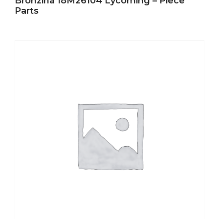
Bronzina 18M26104 Lycoming – Piece
Parts