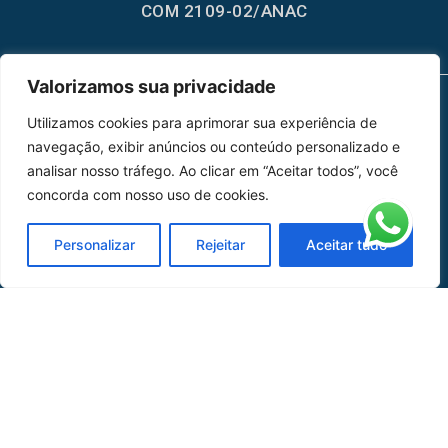
COM 2109-02/ANAC
Valorizamos sua privacidade
Utilizamos cookies para aprimorar sua experiência de
MAPA DO SITE
navegação, exibir anúncios ou conteúdo personalizado e
Home
Sobre Nós
analisar nosso tráfego. Ao clicar em “Aceitar todos”, você
concorda com nosso uso de cookies.
Peças
Personalizar
Rejeitar
Aceitar tudo
Catálogo de Aplicações
Oficina de Mangueiras
Contato
REDES SOCIAIS
CERTIFICADO DE
HOMOLOGAÇÃO