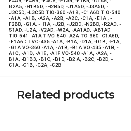
E4A5, -E4B5, -E4C5, -F1A5, -F1B5, -G1A5, -
G2A5, -H1B5D, -H2B5D, -J1A5D, -J3A5D, -
J3C5D, -L3C5D TIO-360 -A1B, -C1A6D TIO-540
-A1A, -A1B, -A2A, -A2B, -A2C, -C1A, -E1A , -
F2BD, -G1A, -H1A, -J2B, -J2BD, -N2BD, -R2AD, -
S1AD, -U2A, -V2AD, -W2A, -AA1AD, -AB1AD
TIO-541 -A1A TIVO-540 -A2A TO-360 -C1A6D,
-E1A6D TVO-435 -A1A, -B1A, -D1A, -D1B, -F1A,
-G1A VO-360 -A1A, -A1B, -B1A VO-435 -A1B, -
A1C, -A1D, -A1E, -A1F VO-540 -A1A, -A2A, -
B1A, -B1B3, -B1C, -B1D, -B2 A, -B2C, -B2D, -
C1A, -C1B, -C2A, -C2B
Related products