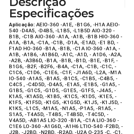
Descrição
Especificações
Aplicação:
AEIO-360 -A1E, -B1G6, -H1A AEIO-
540 -D4A5, -D4B5, -L1B5, -L1B5D AIO-320 -
B1B, -C1B AIO-360 -A1A, -A1B, -B1B HIO-360 -
A1A, -B1A, -C1A, -C1B, -D1A, -E1AD, -E1 BD, -
F1AD HO-360 -B1A, -B1B, -C1A IO-360 -A1A, -
A1B, -A1B6, -A1B6D, -A1C, -A1D, - A1D6, -A2A,
-A2B, -A3B6D, -B1A, -B1B, -B1D, -B1E, -B1F, -
B1G6, -B2F, -B2F6, -B4A, -C1A, -C1B, -C1C, -
C1C6, -C1D6, -C1E6, -C1F, -J1A6D, -L2A, -M1A
IO-540 -A1A5, -B1A5, -B1C5, -C1B5, -C4B5, -
C4C5 , -C4D5D, -D4A5, -E1A5, -E1B5, -G1A5, -
G1B5, -G1C5, -G1D5, -G1E5, -G1F5, -J4A5, -
K1A5, -K1A5D, -K1B5, -K1C5, -K1D5, -K1E5, -
K1F5, -K1F5D, -K1G5, -K1G5D, -K1J5, -K1J5D, -
K1K5, -L1C5, -M1A5, -N1A5, -P1A5, -R1A5, -
S1A5, -T4A5D, -T4B5, -T4B5D, -T4C5D, -
V4A5D, -AB1A5 LIO-320 -B1A, -C1A LIO-360 -
C1E6 LO-360 -A1G6D, -A1H6 LTIO-540 -F2BD, -
J2B, -J2BD, -N2BD, -R2AD, -U2A O-235 -C, -C1,