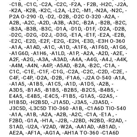
-C1B, -C1C, -C2A, -C2C, -F2A, - F2B, -H2C, -J2A,
-K2A, -K2B, -K2C, -L2A, -L2C, -M1, -N2A, -N2C, -
P2A O-290 -D, -D2, -D2B, -D2C O-320 -A2A, -
A2B, -A2C, -A2D, -A3B, -A3C, -B2A , -B2B, -B2C,
-B3A, -B3B, -B3C, -D1A, -D1D, -D1F, -D2A, -D2B,
-D2C, -D2G, -D2J, -D3G, -E1A, -E1F, -E2A, -E2B,
-E2C, -E2D, -E2F, -E2G, -E2H, -E3D, -E3H O-360
-A1A, -A1AD, -A1C, -A1D, -A1F6, -A1F6D, -A1G6,
-A1G6D, -A1H6, -A1LD, -A1P, -A2A, -A2D, -A2E, -
A2F, -A2G, -A3A, -A3AD, -A4A, -A4G, -A4J, -A4K,
-A4M, -A4N, -A4P, -A5AD, -B2A, -B2C, -C1A, -
C1C, -C1E, -C1F, -C1G, -C2A, -C2C, -C2D, -C2E, -
C4F, -C4P, -D2A, -D2B, -F1A6, -J2A O-540 -A1A,
-A1A5, -A1B5, -A1C5, -A1D, -A1D5, -A2B, -
A3D5, -B1A5, -B1B5, -B2B5, -B2C5, -B4B5, -
E4A5, -E4B5, -E4C5, -F1B5, -G1A5, -G2A5, -
H1B5D, -H2B5D, -J1A5D, -J3A5, -J3A5D, -
J3C5D, -L3C5D TIO-360 -A1B, -C1A6D TIO-540
-A1A, -A1B, -A2A, -A2B, -A2C, -C1A, -E1A , -
F2BD, -G1A, -H1A, -J2B, -J2BD, -N2BD, -R2AD, -
S1AD, -U2A, -V2AD, -W2A, -AA1AD, -AB1AD, -
AE2A, -AF1A, -AG1A, -AH1A TO-360 -C1A6D