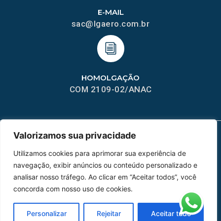
E-MAIL
sac@lgaero.com.br
HOMOLGAÇÃO
COM 2109-02/ANAC
Valorizamos sua privacidade
MAPA DO SITE
Utilizamos cookies para aprimorar sua experiência de
navegação, exibir anúncios ou conteúdo personalizado e
Home
Sobre Nós
analisar nosso tráfego. Ao clicar em “Aceitar todos”, você
concorda com nosso uso de cookies.
Peças
Catálogo de Aplicações
Personalizar
Rejeitar
Aceitar tudo