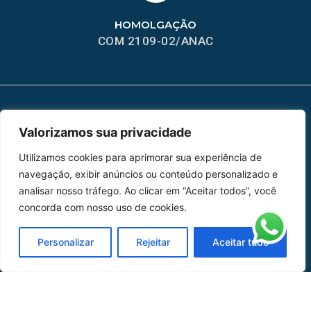
HOMOLGAÇÃO
COM 2109-02/ANAC
MAPA DO SITE
Valorizamos sua privacidade
Home
Sobre Nós
Utilizamos cookies para aprimorar sua experiência de
navegação, exibir anúncios ou conteúdo personalizado e
Peças
analisar nosso tráfego. Ao clicar em “Aceitar todos”, você
concorda com nosso uso de cookies.
Catálogo de Aplicações
Personalizar
Rejeitar
Aceitar tudo
Oficina de Mangueiras
Contato
REDES SOCIAIS
CERTIFICADO DE