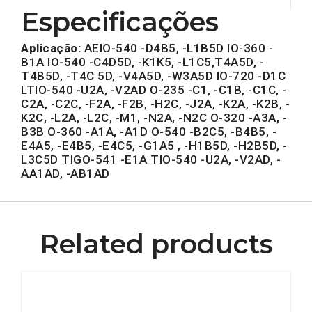
Especificações
Aplicação:
AEIO-540 -D4B5, -L1B5D IO-360 -
B1A IO-540 -C4D5D, -K1K5, -L1C5,T4A5D, -
T4B5D, -T4C 5D, -V4A5D, -W3A5D IO-720 -D1C
LTIO-540 -U2A, -V2AD O-235 -C1, -C1B, -C1C, -
C2A, -C2C, -F2A, -F2B, -H2C, -J2A, -K2A, -K2B, -
K2C, -L2A, -L2C, -M1, -N2A, -N2C O-320 -A3A, -
B3B O-360 -A1A, -A1D O-540 -B2C5, -B4B5, -
E4A5, -E4B5, -E4C5, -G1A5 , -H1B5D, -H2B5D, -
L3C5D TIGO-541 -E1A TIO-540 -U2A, -V2AD, -
AA1AD, -AB1AD
Related products