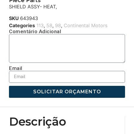
Piece Parts
SHIELD ASSY- HEAT,
SKU
643943
Categories
113
,
58
,
98
,
Continental Motors
Comentário Adicional
Email
SOLICITAR ORÇAMENTO
Descrição