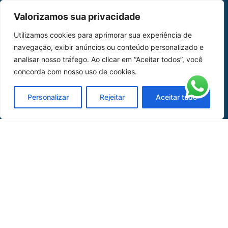
MAPA DO SITE
Valorizamos sua privacidade
Home
Sobre Nós
Utilizamos cookies para aprimorar sua experiência de
navegação, exibir anúncios ou conteúdo personalizado e
Peças
analisar nosso tráfego. Ao clicar em “Aceitar todos”, você
concorda com nosso uso de cookies.
Catálogo de Aplicações
Oficina de Mangueiras
Personalizar
Rejeitar
Aceitar tudo
Contato
REDES SOCIAIS
CERTIFICADO DE
HOMOLOGAÇÃO