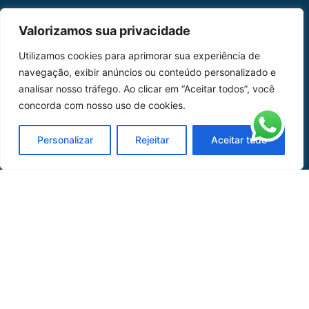
MAPA DO SITE
Valorizamos sua privacidade
Home
Sobre Nós
Utilizamos cookies para aprimorar sua experiência de
navegação, exibir anúncios ou conteúdo personalizado e
Peças
analisar nosso tráfego. Ao clicar em “Aceitar todos”, você
concorda com nosso uso de cookies.
Catálogo de Aplicações
Oficina de Mangueiras
Personalizar
Rejeitar
Aceitar tudo
Contato
REDES SOCIAIS
CERTIFICADO DE
HOMOLOGAÇÃO