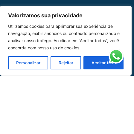
MAPA DO SITE
Valorizamos sua privacidade
Home
Sobre Nós
Utilizamos cookies para aprimorar sua experiência de
navegação, exibir anúncios ou conteúdo personalizado e
Peças
analisar nosso tráfego. Ao clicar em “Aceitar todos”, você
concorda com nosso uso de cookies.
Catálogo de Aplicações
Oficina de Mangueiras
Personalizar
Rejeitar
Aceitar tudo
Contato
REDES SOCIAIS
CERTIFICADO DE
HOMOLOGAÇÃO