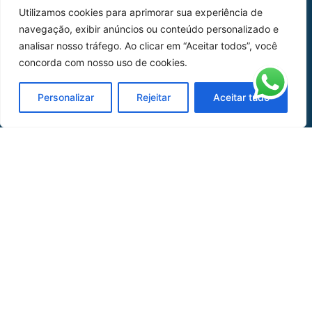
Utilizamos cookies para aprimorar sua experiência de
Peças
navegação, exibir anúncios ou conteúdo personalizado e
analisar nosso tráfego. Ao clicar em “Aceitar todos”, você
Catálogo de Aplicações
concorda com nosso uso de cookies.
Oficina de Mangueiras
Personalizar
Rejeitar
Aceitar tudo
Contato
REDES SOCIAIS
CERTIFICADO DE
HOMOLOGAÇÃO
© COPYRIGHT LGAERO 2024 | SITE:
AGÊNCIA
SACCHI DESIGN