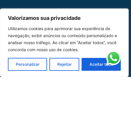
MAPA DO SITE
Valorizamos sua privacidade
Home
Sobre Nós
Utilizamos cookies para aprimorar sua experiência de
navegação, exibir anúncios ou conteúdo personalizado e
Peças
analisar nosso tráfego. Ao clicar em “Aceitar todos”, você
concorda com nosso uso de cookies.
Catálogo de Aplicações
Oficina de Mangueiras
Personalizar
Rejeitar
Aceitar tudo
Contato
REDES SOCIAIS
CERTIFICADO DE
HOMOLOGAÇÃO