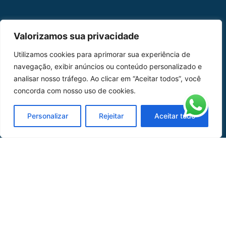
MAPA DO SITE
Valorizamos sua privacidade
Home
Sobre Nós
Utilizamos cookies para aprimorar sua experiência de
navegação, exibir anúncios ou conteúdo personalizado e
Peças
analisar nosso tráfego. Ao clicar em “Aceitar todos”, você
concorda com nosso uso de cookies.
Catálogo de Aplicações
Oficina de Mangueiras
Personalizar
Rejeitar
Aceitar tudo
Contato
REDES SOCIAIS
CERTIFICADO DE
HOMOLOGAÇÃO