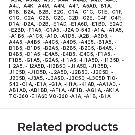
A4J, -A4K, -A4M, -A4N, -A4P, -A5AD, -B1A, -
B1B, -B2A, -B2B, -B2C, -C1A, -C1C, -C1E, -C1F, -
C1G, -C2A, -C2B, -C2C, -C2D, -C2E, -C4F, -C4P, -
D1A, -D2A, -D2B, -E1AD, -E1A6D, -E1BD, -E2AD,
-E2BD, -F1A6, -G1A6, -J2A O-540 -A1A, -A1A5,
-A1B5, -A1C5, -A1D, -A1D5, -A2B, -A3D5, -
A4A5, -A4B5, -A4C5, -A4D5, -A4E5, -B1A5, -
B1B5, -B1D5, -B2A5, -B2B5, -B2C5, -B4A5, -
B4B5, -D1A5, -E4A5, -E4B5, -E4C5, -F1A5, -
F1B5, -G1A5, -G2A5, -H1A5, -H1A5D, -H1B5D, -
H2A5, -H2A5D, -H2B5D, -J1A5D, -J1B5D, -
J1C5D, -J1D5D, -J2A5D, -J2B5D, -J2C5D, -
J2D5D, -J3A5, -J3A5D, -J3C5D, -L3C5D TIO-
540 -C1A, -E1A, -G1A, -H1A, -K1AD, -AA1AD, -
AB1AD, -AB1BD, -AF1A, -AF1B, -AG1A, -AK1A
TO-360 -E1A6D VO-360 -A1A, -A1B, -B1A
Related products