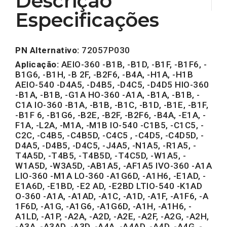
Descrição
Especificações
PN Alternativo:
72057P030
Aplicação:
AEIO-360 -B1B, -B1D, -B1F, -B1F6, -
B1G6, -B1H, -B 2F, -B2F6, -B4A, -H1A, -H1B
AEIO-540 -D4A5, -D4B5, -D4C5, -D4D5 HIO-360
-B1A, -B1B, -G1A HO-360 -A1A, -B1A, -B1B, -
C1A IO-360 -B1A, -B1B, -B1C, -B1D, -B1E, -B1F,
-B1F 6, -B1G6, -B2E, -B2F, -B2F6, -B4A, -E1A, -
F1A, -L2A, -M1A, -M1B IO-540 -C1B5, -C1C5, -
C2C, -C4B5, -C4B5D, -C4C5 , -C4D5, -C4D5D, -
D4A5, -D4B5, -D4C5, -J4A5, -N1A5, -R1A5, -
T4A5D, -T4B5, -T4B5D, -T4C5D, -W1A5, -
W1A5D, -W3A5D, -AB1A5, -AF1A5 IVO-360 -A1A
LIO-360 -M1A LO-360 -A1G6D, -A1H6, -E1AD, -
E1A6D, -E1BD, -E2 AD, -E2BD LTIO-540 -K1AD
O-360 -A1A, -A1AD, -A1C, -A1D, -A1F, -A1F6, -A
1F6D, -A1G, -A1G6, -A1G6D, -A1H, -A1H6, -
A1LD, -A1P, -A2A, -A2D, -A2E, -A2F, -A2G, -A2H,
-A3A, -A3AD, -A3D, -A4A, -A4AD, -A4D, -A4G, -