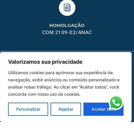
HOMOLGAÇÃO
COM 2109-02/ANAC
Valorizamos sua privacidade
MAPA DO SITE
Utilizamos cookies para aprimorar sua experiência de
navegação, exibir anúncios ou conteúdo personalizado e
Home
Sobre Nós
analisar nosso tráfego. Ao clicar em “Aceitar todos”, você
Peças
concorda com nosso uso de cookies.
Catálogo de Aplicações
Personalizar
Rejeitar
Aceitar tudo
Oficina de Mangueiras