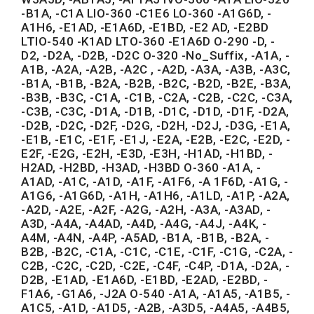
-B1A, -C1A LIO-360 -C1E6 LO-360 -A1G6D, -
A1H6, -E1AD, -E1A6D, -E1BD, -E2 AD, -E2BD
LTIO-540 -K1AD LTO-360 -E1A6D O-290 -D, -
D2, -D2A, -D2B, -D2C O-320 -No_Suffix, -A1A, -
A1B, -A2A, -A2B, -A2C , -A2D, -A3A, -A3B, -A3C,
-B1A, -B1B, -B2A, -B2B, -B2C, -B2D, -B2E, -B3A,
-B3B, -B3C, -C1A, -C1B, -C2A, -C2B, -C2C, -C3A,
-C3B, -C3C, -D1A, -D1B, -D1C, -D1D, -D1F, -D2A,
-D2B, -D2C, -D2F, -D2G, -D2H, -D2J, -D3G, -E1A,
-E1B, -E1C, -E1F, -E1J, -E2A, -E2B, -E2C, -E2D, -
E2F, -E2G, -E2H, -E3D, -E3H, -H1AD, -H1BD, -
H2AD, -H2BD, -H3AD, -H3BD O-360 -A1A, -
A1AD, -A1C, -A1D, -A1F, -A1F6, -A 1F6D, -A1G, -
A1G6, -A1G6D, -A1H, -A1H6, -A1LD, -A1P, -A2A,
-A2D, -A2E, -A2F, -A2G, -A2H, -A3A, -A3AD, -
A3D, -A4A, -A4AD, -A4D, -A4G, -A4J, -A4K, -
A4M, -A4N, -A4P, -A5AD, -B1A, -B1B, -B2A, -
B2B, -B2C, -C1A, -C1C, -C1E, -C1F, -C1G, -C2A, -
C2B, -C2C, -C2D, -C2E, -C4F, -C4P, -D1A, -D2A, -
D2B, -E1AD, -E1A6D, -E1BD, -E2AD, -E2BD, -
F1A6, -G1A6, -J2A O-540 -A1A, -A1A5, -A1B5, -
A1C5, -A1D, -A1D5, -A2B, -A3D5, -A4A5, -A4B5,