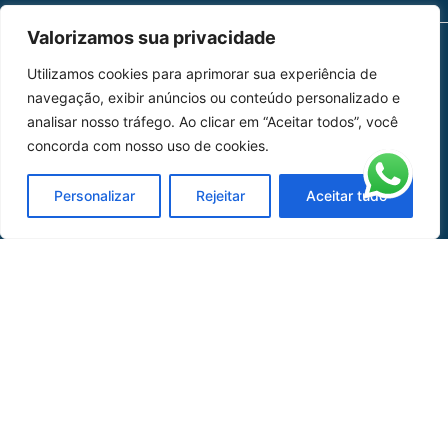
Valorizamos sua privacidade
Utilizamos cookies para aprimorar sua experiência de
MAPA DO SITE
navegação, exibir anúncios ou conteúdo personalizado e
Home
Sobre Nós
analisar nosso tráfego. Ao clicar em “Aceitar todos”, você
concorda com nosso uso de cookies.
Peças
Personalizar
Rejeitar
Aceitar tudo
Catálogo de Aplicações
Oficina de Mangueiras
Contato
REDES SOCIAIS
CERTIFICADO DE
HOMOLOGAÇÃO