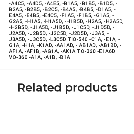
-A4C5, -A4D5, -A4E5, -B1A5, -B1B5, -B1D5, -
B2A5, -B2B5, -B2C5, -B4A5, -B4B5, -D1A5, -
E4A5, -E4B5, -E4C5, -F1A5, -F1B5, -G1A5, -
G2A5, -H1A5, -H1A5D, -H1B5D, -H2A5, -H2A5D,
-H2B5D, -J1A5D, -J1B5D, -J1C5D, -J1D5D, -
J2A5D, -J2B5D, -J2C5D, -J2D5D, -J3A5, -
J3A5D, -J3C5D, -L3C5D TIO-540 -C1A, -E1A, -
G1A, -H1A, -K1AD, -AA1AD, - AB1AD, -AB1BD, -
AF1A, -AF1B, -AG1A, -AK1A TO-360 -E1A6D
VO-360 -A1A, -A1B, -B1A
Related products