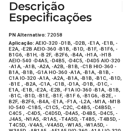
Descrição
Especificações
PN Alternativo:
72058
Aplicação:
AEIO-320 -D1B, -D2B, -E1A, -E1B, -
E2A, -E2B AEIO-360 -B1B, -B1D, -B1F, -B1F6, -
B1G6, -B1H, -B 2F, -B2F6, -B4A, -H1A, -H1B
AEIO-540 -D4A5, -D4B5, -D4C5, -D4D5 AIO-320
-A1A, -A1B, -A2A, -A2B, -B1B, -C1B HIO-360 -
B1A, -B1B, -G1A HO-360 -A1A, -B1A, -B1B, -
C1A IO-320 -A1A, -A2A, -B1A, -B1B, -B1C, -B1D,
-B1E , -B2A, -C1A, -C1B, -D1A, -D1B, -D1C, -
E1A, -E1B, -E2A, -E2B, -F1A IO-360 -B1A, -B1B,
-B1C, -B1D, -B1E, -B1F, -B1F 6, -B1G6, -B2E, -
B2F, -B2F6, -B4A, -E1A, -F1A, -L2A, -M1A, -M1B
IO-540 -C1B5, -C1C5, -C2C, -C4B5, -C4B5D, -
C4C5 , -C4D5, -C4D5D, -D4A5, -D4B5, -D4C5, -
J4A5, -N1A5, -R1A5, -T4A5D, -T4B5, -T4B5D, -
T4C5D, -V4A5, -V4A5D, -W1A5, -W1A5D, -
W3A5D, -AB1A5, -AF1A5 IVO-360 -A1A LIO-320