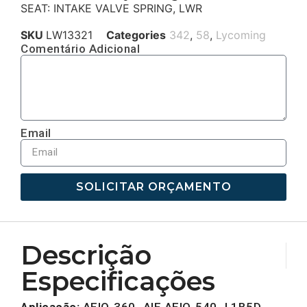
SEAT: INTAKE VALVE SPRING, LWR
SKU
LW13321
Categories
342
,
58
,
Lycoming
Comentário Adicional
Email
SOLICITAR ORÇAMENTO
Descrição
Especificações
Aplicação:
AEIO-360 -AIE AEIO-540 -L1B5D