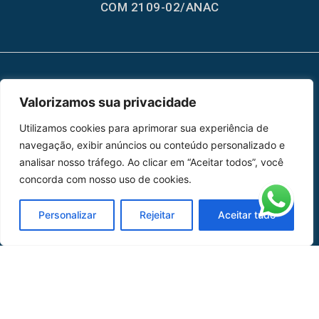
COM 2109-02/ANAC
MAPA DO SITE
Valorizamos sua privacidade
Home
Sobre Nós
Utilizamos cookies para aprimorar sua experiência de
navegação, exibir anúncios ou conteúdo personalizado e
Peças
analisar nosso tráfego. Ao clicar em “Aceitar todos”, você
concorda com nosso uso de cookies.
Catálogo de Aplicações
Personalizar
Rejeitar
Aceitar tudo
Oficina de Mangueiras
Contato
REDES SOCIAIS
CERTIFICADO DE
HOMOLOGAÇÃO