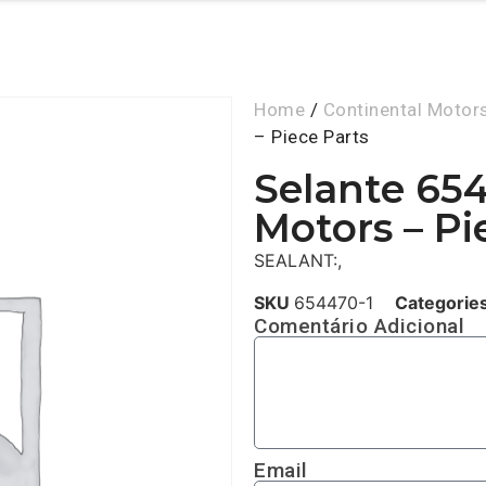
Home
/
Continental Motor
– Piece Parts
Selante 654
Motors – Pi
SEALANT:,
SKU
654470-1
Categorie
Comentário Adicional
Email