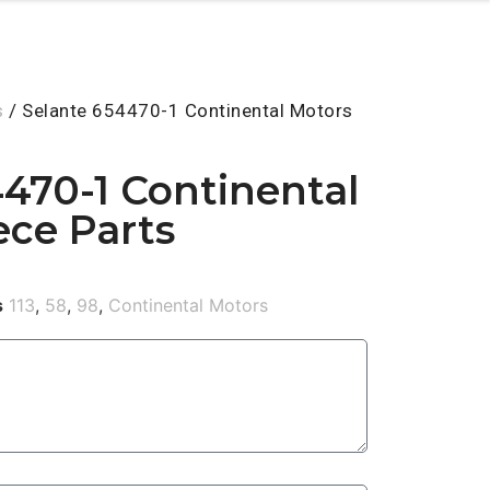
s
/ Selante 654470-1 Continental Motors
470-1 Continental
ece Parts
s
113
,
58
,
98
,
Continental Motors