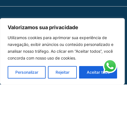
MAPA DO SITE
Valorizamos sua privacidade
Home
Sobre Nós
Utilizamos cookies para aprimorar sua experiência de
navegação, exibir anúncios ou conteúdo personalizado e
Peças
analisar nosso tráfego. Ao clicar em “Aceitar todos”, você
concorda com nosso uso de cookies.
Catálogo de Aplicações
Personalizar
Rejeitar
Aceitar tudo
Oficina de Mangueiras
Contato
REDES SOCIAIS
CERTIFICADO DE
HOMOLOGAÇÃO