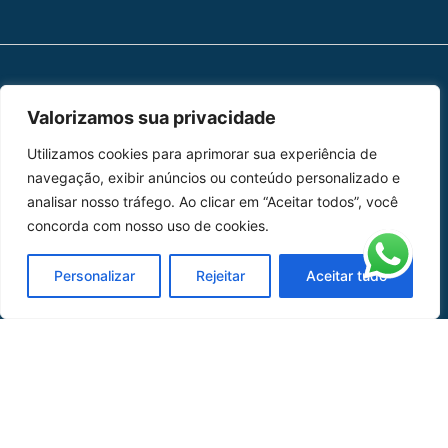
MAPA DO SITE
Valorizamos sua privacidade
Home
Sobre Nós
Utilizamos cookies para aprimorar sua experiência de
navegação, exibir anúncios ou conteúdo personalizado e
Peças
analisar nosso tráfego. Ao clicar em “Aceitar todos”, você
concorda com nosso uso de cookies.
Catálogo de Aplicações
Personalizar
Rejeitar
Aceitar tudo
Oficina de Mangueiras
Contato
REDES SOCIAIS
CERTIFICADO DE
HOMOLOGAÇÃO