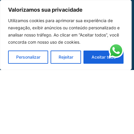
MAPA DO SITE
Valorizamos sua privacidade
Home
Sobre Nós
Utilizamos cookies para aprimorar sua experiência de
navegação, exibir anúncios ou conteúdo personalizado e
Peças
analisar nosso tráfego. Ao clicar em “Aceitar todos”, você
concorda com nosso uso de cookies.
Catálogo de Aplicações
Oficina de Mangueiras
Personalizar
Rejeitar
Aceitar tudo
Contato
REDES SOCIAIS
CERTIFICADO DE
HOMOLOGAÇÃO