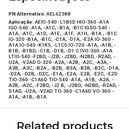
PN Alternativo:
AEL62388
Aplicação:
AEIO-540 -L1B5D HIO-360 -A1A
IGO-540 -A1A, -A1C, -B1A, -B1C IGSO-540 -
A1A, -A1C, -A1D, -A1E, -A1F, -A1H, -B1A , -B1C
IO-320 -B1A, -B1C, -C1A, -D1A, -E2A IO-360 -
A1A IO-540 -K1K5, -L1C5 IO-720 -A1A, -A1B, -
B1B, -B1BD, -C1B, -D1B, -D1 C IVO-360 -A1A
LTIO-540 -F2BD, -J2B, -J2BD, -N2BD, -R2AD, -
U2A, -V2AD O-320 -A2A, -A2B, -A2C, -A3A, -
A3B, -A3C, -B2A , -B2B, -B3A, -B3B, -B3C, -D1A,
-D2A, -D2B, -D2C, -E1A, -E2A, -E2B, -E2C, -E2D
TIO-360 -C1A6D TIO-540 -A1A, -A1B, -A2A, -
A2B, -A2C, -F2BD, -J2 B, -J2BD, -N2BD, -R2AD, -
S1AD, -U2A, -V2AD TO-360 -C1A6D VO-360 -
A1A, -A1B, -B1A
Related products