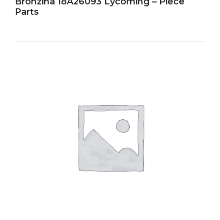
Bronzina 18A26093 Lycoming – Piece
Parts