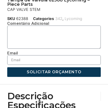
Tampa de Válvula 62388 Lycoming –
Piece Parts
CAP VALVE STEM
SKU
62388
Categories
342
,
Lycoming
Comentário Adicional
Email
SOLICITAR ORÇAMENTO
Descrição
Especificações