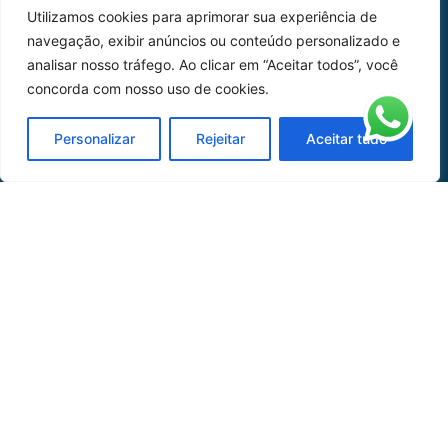
Utilizamos cookies para aprimorar sua experiência de
Peças
navegação, exibir anúncios ou conteúdo personalizado e
analisar nosso tráfego. Ao clicar em “Aceitar todos”, você
Catálogo de Aplicações
concorda com nosso uso de cookies.
Oficina de Mangueiras
Personalizar
Rejeitar
Aceitar tudo
Contato
REDES SOCIAIS
CERTIFICADO DE
HOMOLOGAÇÃO
© COPYRIGHT LGAERO 2024 | SITE:
AGÊNCIA
SACCHI DESIGN