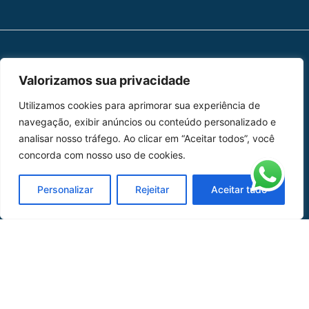
MAPA DO SITE
Valorizamos sua privacidade
Home
Sobre Nós
Utilizamos cookies para aprimorar sua experiência de
navegação, exibir anúncios ou conteúdo personalizado e
Peças
analisar nosso tráfego. Ao clicar em “Aceitar todos”, você
concorda com nosso uso de cookies.
Catálogo de Aplicações
Personalizar
Rejeitar
Aceitar tudo
Oficina de Mangueiras
Contato
REDES SOCIAIS
CERTIFICADO DE
HOMOLOGAÇÃO