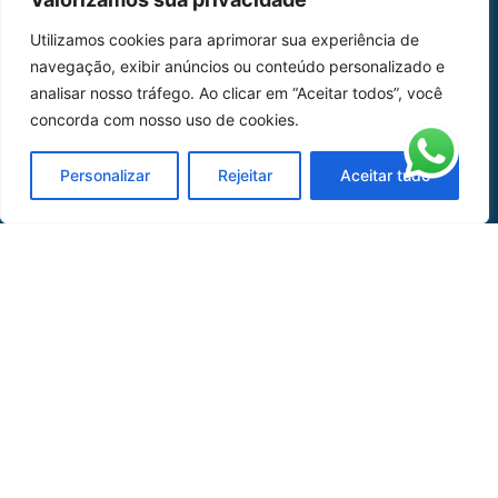
Home
Sobre Nós
Utilizamos cookies para aprimorar sua experiência de
navegação, exibir anúncios ou conteúdo personalizado e
Peças
analisar nosso tráfego. Ao clicar em “Aceitar todos”, você
Catálogo de Aplicações
concorda com nosso uso de cookies.
Oficina de Mangueiras
Personalizar
Rejeitar
Aceitar tudo
Contato
REDES SOCIAIS
CERTIFICADO DE
HOMOLOGAÇÃO
© COPYRIGHT LGAERO 2024 | SITE:
AGÊNCIA