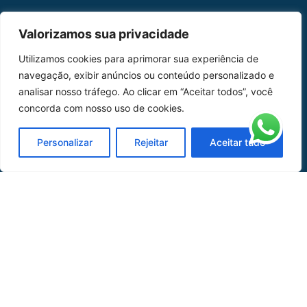
MAPA DO SITE
Valorizamos sua privacidade
Home
Sobre Nós
Utilizamos cookies para aprimorar sua experiência de
navegação, exibir anúncios ou conteúdo personalizado e
Peças
analisar nosso tráfego. Ao clicar em “Aceitar todos”, você
concorda com nosso uso de cookies.
Catálogo de Aplicações
Oficina de Mangueiras
Personalizar
Rejeitar
Aceitar tudo
Contato
REDES SOCIAIS
CERTIFICADO DE
HOMOLOGAÇÃO