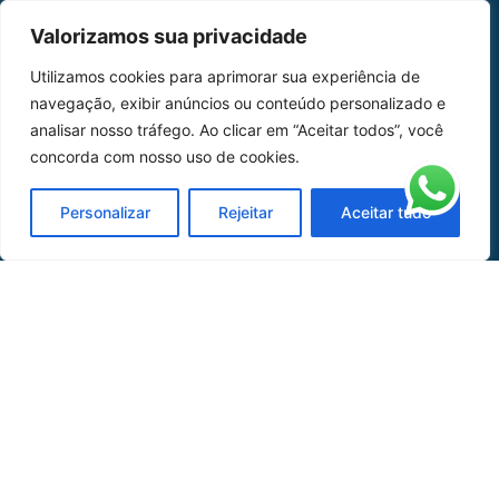
MAPA DO SITE
Valorizamos sua privacidade
Home
Sobre Nós
Utilizamos cookies para aprimorar sua experiência de
navegação, exibir anúncios ou conteúdo personalizado e
Peças
analisar nosso tráfego. Ao clicar em “Aceitar todos”, você
concorda com nosso uso de cookies.
Catálogo de Aplicações
Oficina de Mangueiras
Personalizar
Rejeitar
Aceitar tudo
Contato
REDES SOCIAIS
CERTIFICADO DE
HOMOLOGAÇÃO