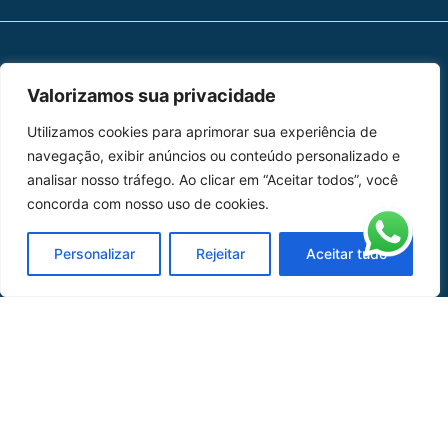
MAPA DO SITE
Valorizamos sua privacidade
Home
Sobre Nós
Utilizamos cookies para aprimorar sua experiência de
navegação, exibir anúncios ou conteúdo personalizado e
Peças
analisar nosso tráfego. Ao clicar em “Aceitar todos”, você
concorda com nosso uso de cookies.
Catálogo de Aplicações
Personalizar
Rejeitar
Aceitar tudo
Oficina de Mangueiras
Contato
REDES SOCIAIS
CERTIFICADO DE
HOMOLOGAÇÃO