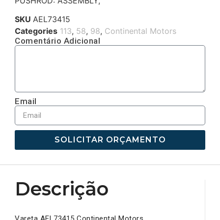
PUSHROD: ASSEMBLY,
SKU
AEL73415
Categories
113
,
58
,
98
,
Continental Motors
Comentário Adicional
Email
SOLICITAR ORÇAMENTO
Descrição
Vareta AEL73415 Continental Motors