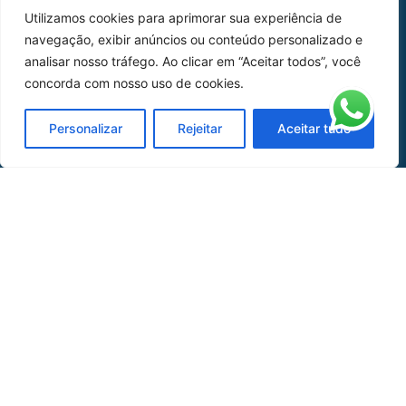
Utilizamos cookies para aprimorar sua experiência de
Peças
navegação, exibir anúncios ou conteúdo personalizado e
analisar nosso tráfego. Ao clicar em “Aceitar todos”, você
Catálogo de Aplicações
concorda com nosso uso de cookies.
Oficina de Mangueiras
Personalizar
Rejeitar
Aceitar tudo
Contato
REDES SOCIAIS
CERTIFICADO DE
HOMOLOGAÇÃO
© COPYRIGHT LGAERO 2024 | SITE:
AGÊNCIA
SACCHI DESIGN