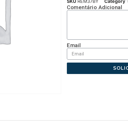
SKU
REM37BY
Category
Comentário Adicional
Email
SOLI