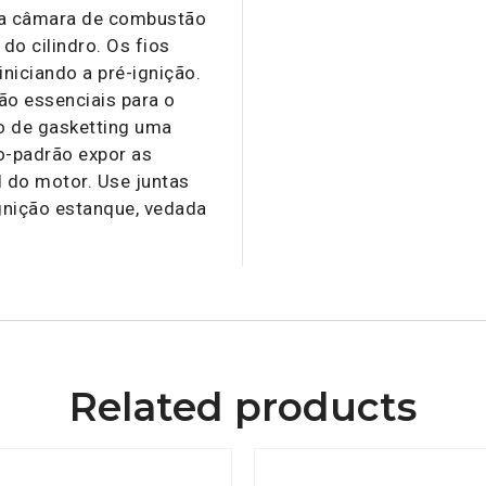
da câmara de combustão
o cilindro. Os fios
niciando a pré-ignição.
ão essenciais para o
o de gasketting uma
ão-padrão expor as
al do motor. Use juntas
ignição estanque, vedada
Related products