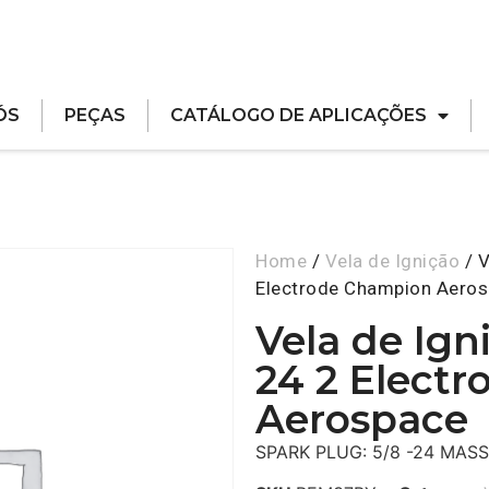
ÓS
PEÇAS
CATÁLOGO DE APLICAÇÕES
Home
/
Vela de Ignição
/ V
Electrode Champion Aero
Vela de Ig
24 2 Elect
Aerospace
SPARK PLUG: 5/8 -24 MAS