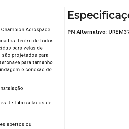
Especificaç
de Champion Aerospace
PN Alternativo:
UREM3
ricados dentro de todos
idas para velas de
s são projetados para
 aeronave para tamanho
 blindagem e conexão de
instalação
tes de tubo selados de
es abertos ou