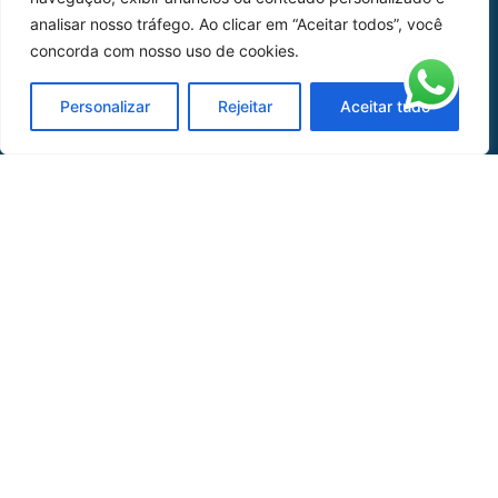
analisar nosso tráfego. Ao clicar em “Aceitar todos”, você
Peças
concorda com nosso uso de cookies.
Catálogo de Aplicações
Personalizar
Rejeitar
Aceitar tudo
Oficina de Mangueiras
Contato
REDES SOCIAIS
CERTIFICADO DE
HOMOLOGAÇÃO
© COPYRIGHT LGAERO 2024 | SITE:
AGÊNCIA
SACCHI DESIGN