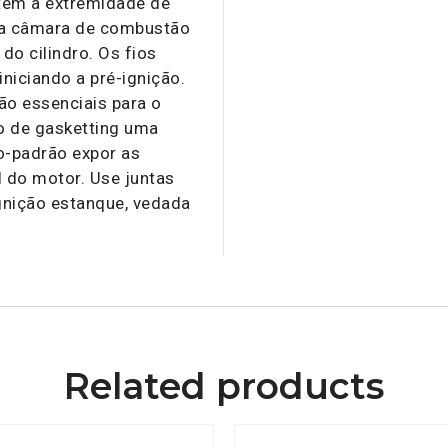
 tem a extremidade de
da câmara de combustão
o cilindro. Os fios
niciando a pré-ignição.
ão essenciais para o
o de gasketting uma
ão-padrão expor as
al do motor. Use juntas
ignição estanque, vedada
Related products