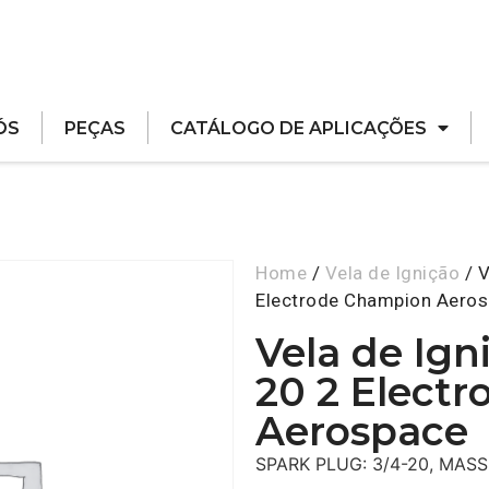
ÓS
PEÇAS
CATÁLOGO DE APLICAÇÕES
Home
/
Vela de Ignição
/ V
Electrode Champion Aero
Vela de Ign
20 2 Elect
Aerospace
SPARK PLUG: 3/4-20, MAS