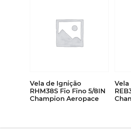
Vela de Ignição
Vela
RHM38S Fio Fino 5/8IN
REB3
Champion Aeropace
Cham