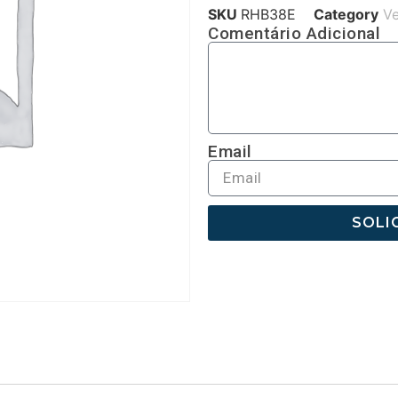
SKU
RHB38E
Category
Ve
Comentário Adicional
Email
SOLI