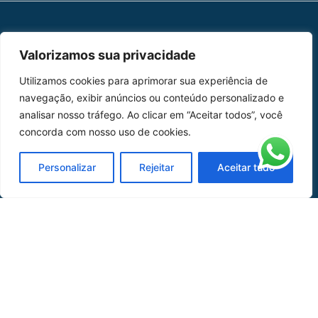
MAPA DO SITE
Valorizamos sua privacidade
Home
Sobre Nós
Utilizamos cookies para aprimorar sua experiência de
navegação, exibir anúncios ou conteúdo personalizado e
Peças
analisar nosso tráfego. Ao clicar em “Aceitar todos”, você
concorda com nosso uso de cookies.
Catálogo de Aplicações
Oficina de Mangueiras
Personalizar
Rejeitar
Aceitar tudo
Contato
REDES SOCIAIS
CERTIFICADO DE
HOMOLOGAÇÃO