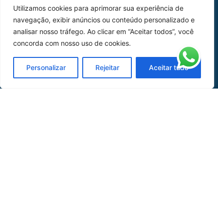
Utilizamos cookies para aprimorar sua experiência de
Peças
navegação, exibir anúncios ou conteúdo personalizado e
analisar nosso tráfego. Ao clicar em “Aceitar todos”, você
Catálogo de Aplicações
concorda com nosso uso de cookies.
Oficina de Mangueiras
Personalizar
Rejeitar
Aceitar tudo
Contato
REDES SOCIAIS
CERTIFICADO DE
HOMOLOGAÇÃO
© COPYRIGHT LGAERO 2024 | SITE:
AGÊNCIA
SACCHI DESIGN