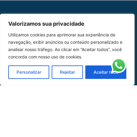
MAPA DO SITE
Valorizamos sua privacidade
Home
Sobre Nós
Utilizamos cookies para aprimorar sua experiência de
navegação, exibir anúncios ou conteúdo personalizado e
Peças
analisar nosso tráfego. Ao clicar em “Aceitar todos”, você
concorda com nosso uso de cookies.
Catálogo de Aplicações
Oficina de Mangueiras
Personalizar
Rejeitar
Aceitar tudo
Contato
REDES SOCIAIS
CERTIFICADO DE
HOMOLOGAÇÃO