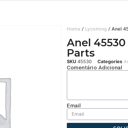
Home
/
Lycoming
/ Anel 4
Anel 45530
Parts
SKU
45530
Categories
A
Comentário Adicional
Email