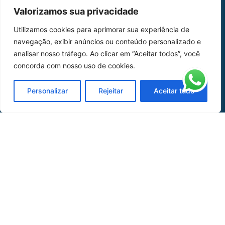
MAPA DO SITE
Valorizamos sua privacidade
Home
Sobre Nós
Utilizamos cookies para aprimorar sua experiência de
navegação, exibir anúncios ou conteúdo personalizado e
Peças
analisar nosso tráfego. Ao clicar em “Aceitar todos”, você
Catálogo de Aplicações
concorda com nosso uso de cookies.
Oficina de Mangueiras
Personalizar
Rejeitar
Aceitar tudo
Contato
REDES SOCIAIS
CERTIFICADO DE
HOMOLOGAÇÃO