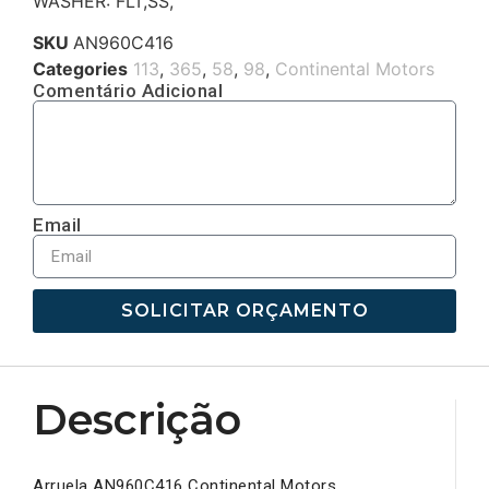
WASHER: FLT,SS,
SKU
AN960C416
Categories
113
,
365
,
58
,
98
,
Continental Motors
Comentário Adicional
Email
SOLICITAR ORÇAMENTO
Descrição
Arruela AN960C416 Continental Motors