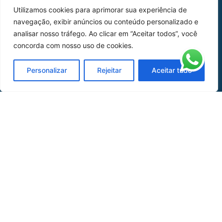
Utilizamos cookies para aprimorar sua experiência de
Peças
navegação, exibir anúncios ou conteúdo personalizado e
analisar nosso tráfego. Ao clicar em “Aceitar todos”, você
Catálogo de Aplicações
concorda com nosso uso de cookies.
Oficina de Mangueiras
Personalizar
Rejeitar
Aceitar tudo
Contato
REDES SOCIAIS
CERTIFICADO DE
HOMOLOGAÇÃO
© COPYRIGHT LGAERO 2024 | SITE:
AGÊNCIA
SACCHI DESIGN