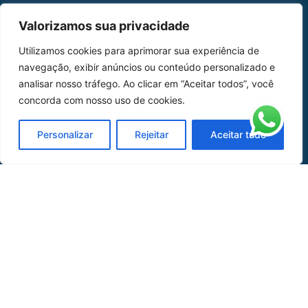
Valorizamos sua privacidade
MAPA DO SITE
Utilizamos cookies para aprimorar sua experiência de
Home
Sobre Nós
navegação, exibir anúncios ou conteúdo personalizado e
analisar nosso tráfego. Ao clicar em “Aceitar todos”, você
Peças
concorda com nosso uso de cookies.
Catálogo de Aplicações
Personalizar
Rejeitar
Aceitar tudo
Oficina de Mangueiras
Contato
REDES SOCIAIS
CERTIFICADO DE
HOMOLOGAÇÃO