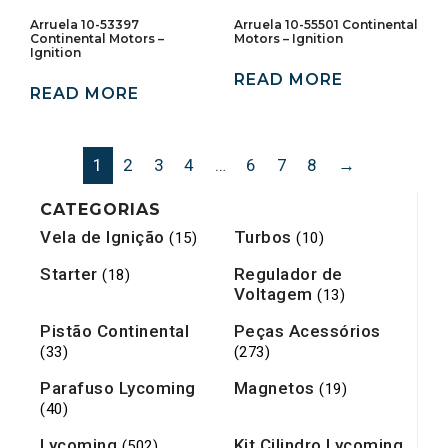
Arruela 10-53397
Arruela 10-55501 Continental
Continental Motors –
Motors – Ignition
Ignition
READ MORE
READ MORE
1
2
3
4
…
6
7
8
→
CATEGORIAS
Vela de Ignição
Turbos
(15)
(10)
Starter
Regulador de
(18)
Voltagem
(13)
Pistão Continental
Peças Acessórios
(33)
(273)
Parafuso Lycoming
Magnetos
(19)
(40)
Lycoming
Kit Cilindro Lycoming
(502)