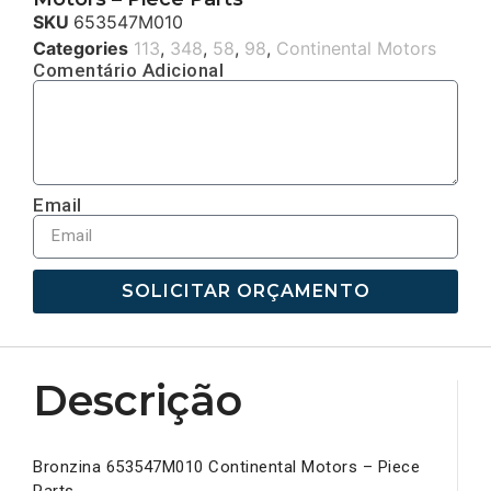
SKU
653547M010
Categories
113
,
348
,
58
,
98
,
Continental Motors
Comentário Adicional
Email
SOLICITAR ORÇAMENTO
Descrição
Bronzina 653547M010 Continental Motors – Piece
Parts