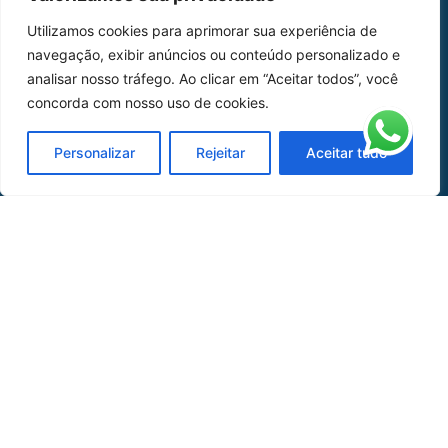
Home
Sobre Nós
Utilizamos cookies para aprimorar sua experiência de
navegação, exibir anúncios ou conteúdo personalizado e
Peças
analisar nosso tráfego. Ao clicar em “Aceitar todos”, você
Catálogo de Aplicações
concorda com nosso uso de cookies.
Oficina de Mangueiras
Personalizar
Rejeitar
Aceitar tudo
Contato
REDES SOCIAIS
CERTIFICADO DE
HOMOLOGAÇÃO
© COPYRIGHT LGAERO 2024 | SITE:
AGÊNCIA