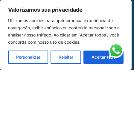
MAPA DO SITE
Valorizamos sua privacidade
Home
Sobre Nós
Utilizamos cookies para aprimorar sua experiência de
navegação, exibir anúncios ou conteúdo personalizado e
Peças
analisar nosso tráfego. Ao clicar em “Aceitar todos”, você
concorda com nosso uso de cookies.
Catálogo de Aplicações
Oficina de Mangueiras
Personalizar
Rejeitar
Aceitar tudo
Contato
REDES SOCIAIS
CERTIFICADO DE
HOMOLOGAÇÃO