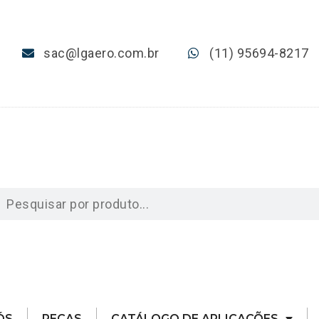
sac@lgaero.com.br
(11) 95694-8217
ÓS
PEÇAS
CATÁLOGO DE APLICAÇÕES