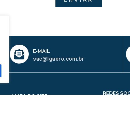
E-MAIL
sac@lgaero.com.br
REDES SOC
MAPA DO SITE
me
Sobre Nós
Peças
Catálogo de Aplicações