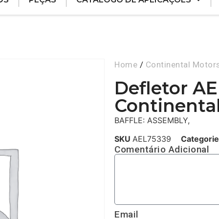
Home
/
Continental Motor
Defletor A
Continenta
BAFFLE: ASSEMBLY,
SKU
AEL75339
Categori
Comentário Adicional
Email