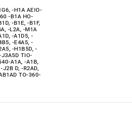
G6, -H1A AEIO-
60 -B1A HO-
1D, -B1E, -B1F,
4A, -L2A, -M1A
1D, -A1D5, -
4B5, -E4A5, -
2A5, -H1B5D, -
 -J3A5D TIO-
540-A1A, -A1B,
 -J2B D, -R2AD,
-AB1AD TO-360-