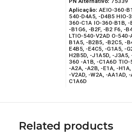
PN Alternativo:
75339
Aplicação:
AEIO-360-B1
540-D4A5, -D4B5 HIO-3
360-C1A IO-360-B1B, -B
-B1G6, -B2F, -B2 F6, -B
LTIO-540-V2AD O-540-A
B1A5, -B2B5, -B2C5, -B
E4B5, -E4C5, -G1A5, -G
H2B5D, -J1A5D, -J3A5,
360 -A1B, -C1A6D TIO-
-A2A, -A2B, -E1A, -H1A,
-V2AD, -W2A, -AA1AD, 
C1A6D
Related products