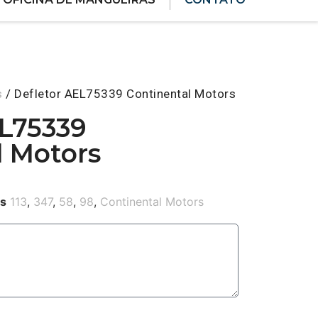
s
/ Defletor AEL75339 Continental Motors
EL75339
l Motors
es
113
,
347
,
58
,
98
,
Continental Motors