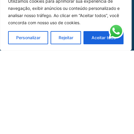
Utilizamos cookies para aprimorar sua experiência de
Home
Sobre Nós
navegação, exibir anúncios ou conteúdo personalizado e
analisar nosso tráfego. Ao clicar em “Aceitar todos”, você
Peças
concorda com nosso uso de cookies.
Catálogo de Aplicações
Personalizar
Rejeitar
Aceitar tudo
Oficina de Mangueiras
Contato
REDES SOCIAIS
CERTIFICADO DE
HOMOLOGAÇÃO
© COPYRIGHT LGAERO 2024 | SITE:
AGÊNCIA