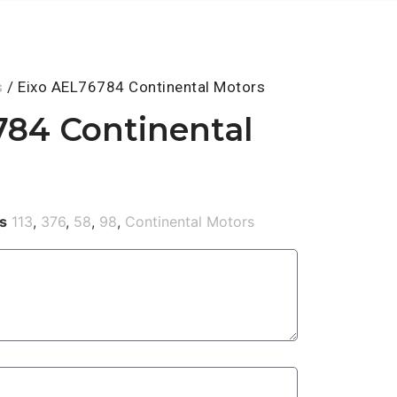
s
/ Eixo AEL76784 Continental Motors
784 Continental
s
113
,
376
,
58
,
98
,
Continental Motors