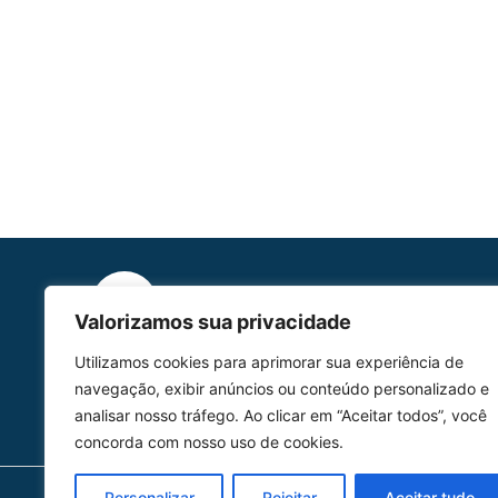
Valorizamos sua privacidade
HOMOLGAÇÃO
Utilizamos cookies para aprimorar sua experiência de
COM 2109-02/ANAC
navegação, exibir anúncios ou conteúdo personalizado e
analisar nosso tráfego. Ao clicar em “Aceitar todos”, você
concorda com nosso uso de cookies.
Personalizar
Rejeitar
Aceitar tudo