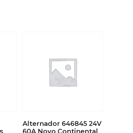
Alternador 646845 24V
s
60A Novo Continental