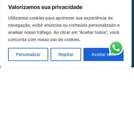
MAPA DO SITE
Valorizamos sua privacidade
Home
Sobre Nós
Utilizamos cookies para aprimorar sua experiência de
navegação, exibir anúncios ou conteúdo personalizado e
Peças
analisar nosso tráfego. Ao clicar em “Aceitar todos”, você
concorda com nosso uso de cookies.
Catálogo de Aplicações
Oficina de Mangueiras
Personalizar
Rejeitar
Aceitar tudo
Contato
REDES SOCIAIS
CERTIFICADO DE
HOMOLOGAÇÃO