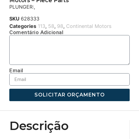
Motors – Piece Parts
PLUNGER:,
SKU
628333
Categories
113
,
58
,
98
,
Continental Motors
Comentário Adicional
Email
SOLICITAR ORÇAMENTO
Descrição