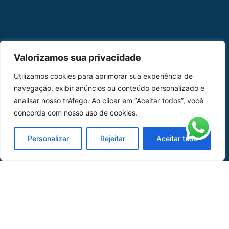
MAPA DO SITE
Valorizamos sua privacidade
Home
Sobre Nós
Utilizamos cookies para aprimorar sua experiência de
navegação, exibir anúncios ou conteúdo personalizado e
Peças
analisar nosso tráfego. Ao clicar em “Aceitar todos”, você
concorda com nosso uso de cookies.
Catálogo de Aplicações
Personalizar
Rejeitar
Aceitar tudo
Oficina de Mangueiras
Contato
REDES SOCIAIS
CERTIFICADO DE
HOMOLOGAÇÃO