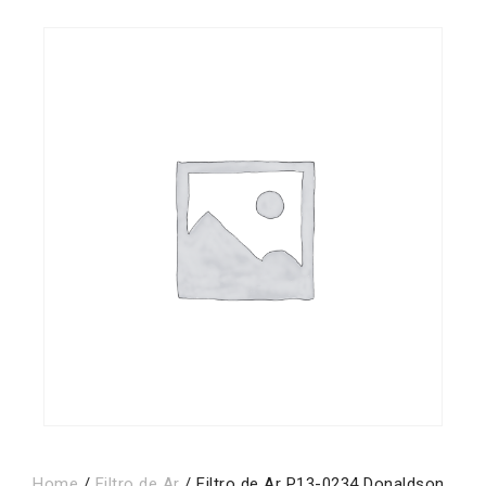
Home
/
Filtro de Ar
/ Filtro de Ar P13-0234 Donaldson