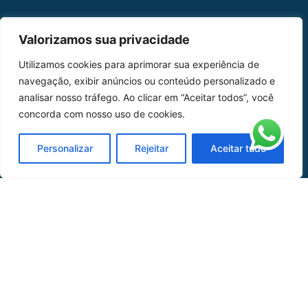
MAPA DO SITE
Valorizamos sua privacidade
Home
Sobre Nós
Utilizamos cookies para aprimorar sua experiência de
navegação, exibir anúncios ou conteúdo personalizado e
Peças
analisar nosso tráfego. Ao clicar em “Aceitar todos”, você
concorda com nosso uso de cookies.
Catálogo de Aplicações
Oficina de Mangueiras
Personalizar
Rejeitar
Aceitar tudo
Contato
REDES SOCIAIS
CERTIFICADO DE
HOMOLOGAÇÃO