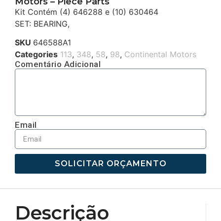
Motors – Piece Parts
Kit Contém (4) 646288 e (10) 630464
SET: BEARING,
SKU
646588A1
Categories
113
,
348
,
58
,
98
,
Continental Motors
Comentário Adicional
Email
SOLICITAR ORÇAMENTO
Descrição