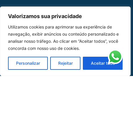
MAPA DO SITE
Valorizamos sua privacidade
Home
Sobre Nós
Utilizamos cookies para aprimorar sua experiência de
navegação, exibir anúncios ou conteúdo personalizado e
Peças
analisar nosso tráfego. Ao clicar em “Aceitar todos”, você
concorda com nosso uso de cookies.
Catálogo de Aplicações
Oficina de Mangueiras
Personalizar
Rejeitar
Aceitar tudo
Contato
REDES SOCIAIS
CERTIFICADO DE
HOMOLOGAÇÃO