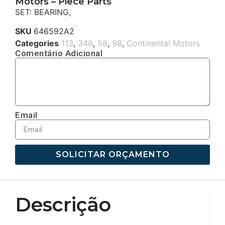
Motors – Piece Parts
SET: BEARING,
SKU
646592A2
Categories
113
,
348
,
58
,
98
,
Continental Motors
Comentário Adicional
Email
SOLICITAR ORÇAMENTO
Descrição