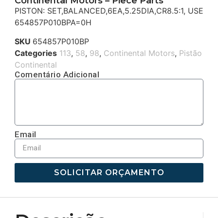
Continental Motors – Piece Parts
PISTON: SET,BALANCED,6EA,5.25DIA,CR8.5:1, USE
654857P010BPA=0H
SKU
654857P010BP
Categories
113
,
58
,
98
,
Continental Motors
,
Pistão
Continental
Comentário Adicional
Email
SOLICITAR ORÇAMENTO