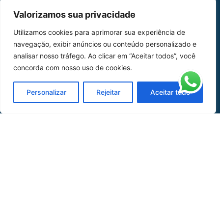
MAPA DO SITE
Valorizamos sua privacidade
Home
Sobre Nós
Utilizamos cookies para aprimorar sua experiência de
navegação, exibir anúncios ou conteúdo personalizado e
Peças
analisar nosso tráfego. Ao clicar em “Aceitar todos”, você
concorda com nosso uso de cookies.
Catálogo de Aplicações
Oficina de Mangueiras
Personalizar
Rejeitar
Aceitar tudo
Contato
REDES SOCIAIS
CERTIFICADO DE
HOMOLOGAÇÃO