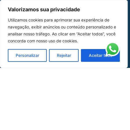
MAPA DO SITE
Valorizamos sua privacidade
Home
Sobre Nós
Utilizamos cookies para aprimorar sua experiência de
navegação, exibir anúncios ou conteúdo personalizado e
Peças
analisar nosso tráfego. Ao clicar em “Aceitar todos”, você
concorda com nosso uso de cookies.
Catálogo de Aplicações
Oficina de Mangueiras
Personalizar
Rejeitar
Aceitar tudo
Contato
REDES SOCIAIS
CERTIFICADO DE
HOMOLOGAÇÃO