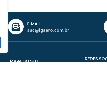
E-MAIL
sac@lgaero.com.br
REDES SOC
MAPA DO SITE
me
Sobre Nós
Peças
Catálogo de Aplicações
ina de Mangueiras
Contato