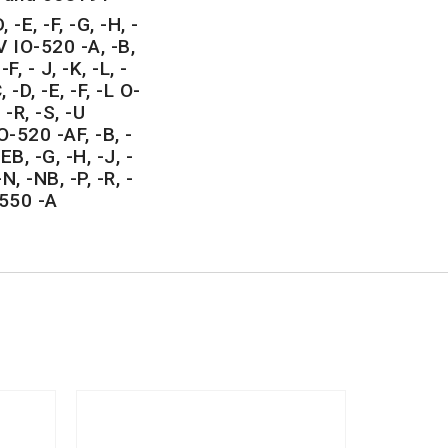
 -E, -F, -G, -H, -
 -V IO-520 -A, -B,
F, - J, -K, -L, -
 -D, -E, -F, -L O-
 -R, -S, -U
-520 -AF, -B, -
EB, -G, -H, -J, -
N, -NB, -P, -R, -
-550 -A