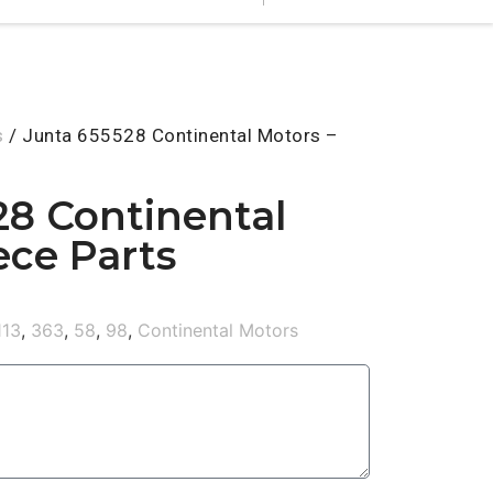
s
/ Junta 655528 Continental Motors –
28 Continental
ece Parts
113
,
363
,
58
,
98
,
Continental Motors