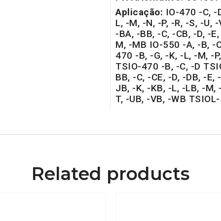
Aplicação:
IO-470 -C, -D,
L, -M, -N, -P, -R, -S, -U,
-BA, -BB, -C, -CB, -D, -E, -
M, -MB IO-550 -A, -B, -C,
470 -B, -G, -K, -L, -M, -P,
TSIO-470 -B, -C, -D TSIO
BB, -C, -CE, -D, -DB, -E, -
JB, -K, -KB, -L, -LB, -M, -
T, -UB, -VB, -WB TSIOL
Related products