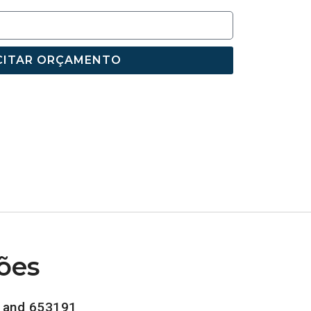
CITAR ORÇAMENTO
ões
 and 653191