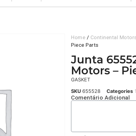
Home
/
Continental Motor
Piece Parts
Junta 6555
Motors – Pi
GASKET
SKU
655528
Categories
Comentário Adicional